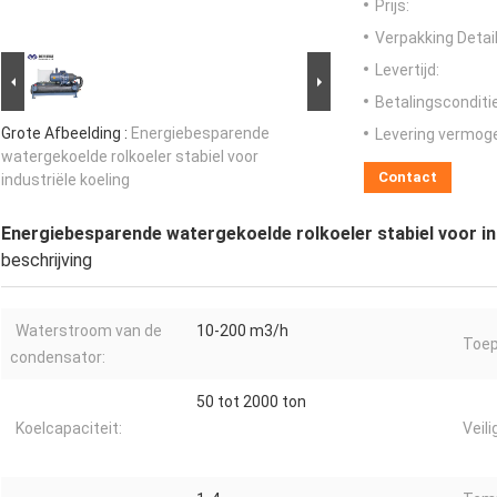
Prijs:
Verpakking Detail
Levertijd:
Betalingsconditi
Grote Afbeelding :
Energiebesparende
Levering vermog
watergekoelde rolkoeler stabiel voor
Contact
industriële koeling
Energiebesparende watergekoelde rolkoeler stabiel voor in
beschrijving
Waterstroom van de
10-200 m3/h
Toep
condensator:
50 tot 2000 ton
Koelcapaciteit:
Veili