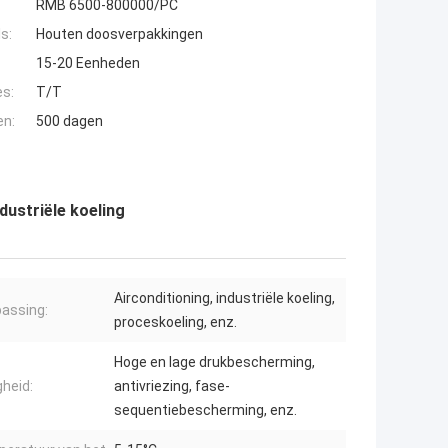
RMB 6500-800000/PC
s:
Houten doosverpakkingen
15-20 Eenheden
es:
T/T
en:
500 dagen
dustriële koeling
Airconditioning, industriële koeling,
assing:
proceskoeling, enz.
Hoge en lage drukbescherming,
gheid:
antivriezing, fase-
sequentiebescherming, enz.