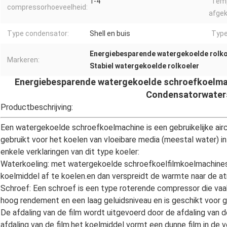
1-4
Temp
compressorhoeveelheid:
afgek
Type condensator:
Shell en buis
Type
Energiebesparende watergekoelde rolko
Markeren:
Stabiel watergekoelde rolkoeler
Energiebesparende watergekoelde schroefkoelmac
Condensatorwater
Productbeschrijving:
Een watergekoelde schroefkoelmachine is een gebruikelijke airc
gebruikt voor het koelen van vloeibare media (meestal water) in
enkele verklaringen van dit type koeler:
Waterkoeling: met watergekoelde schroefkoelfilmkoelmachines
koelmiddel af te koelen.en dan verspreidt de warmte naar de at
Schroef: Een schroef is een type roterende compressor die vaa
hoog rendement en een laag geluidsniveau en is geschikt voor 
De afdaling van de film wordt uitgevoerd door de afdaling van d
afdaling van de film.het koelmiddel vormt een dunne film in de