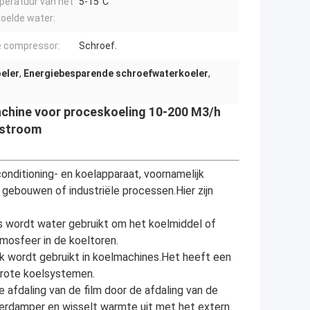
eratuur van het
5-15°C
oelde water:
 compressor:
Schroef.
eler
,
Energiebesparende schroefwaterkoeler
,
hine voor proceskoeling 10-200 M3/h
stroom
onditioning- en koelapparaat, voornamelijk
 gebouwen of industriële processen.Hier zijn
 wordt water gebruikt om het koelmiddel of
mosfeer in de koeltoren.
k wordt gebruikt in koelmachines.Het heeft een
grote koelsystemen.
e afdaling van de film door de afdaling van de
 verdamper en wisselt warmte uit met het extern