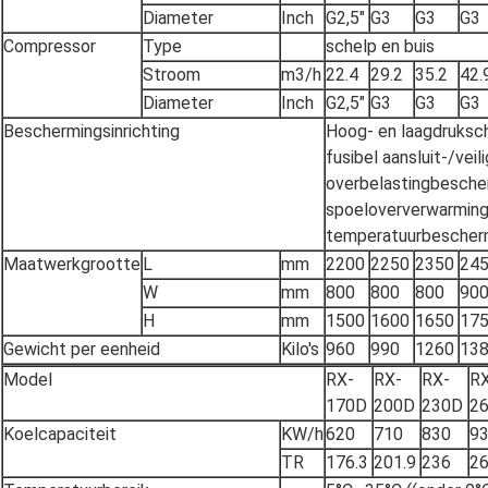
Diameter
Inch
G2,5"
G3
G3
G3
Compressor
Type
schelp en buis
Stroom
m3/h
22.4
29.2
35.2
42.
Diameter
Inch
G2,5"
G3
G3
G3
Beschermingsinrichting
Hoog- en laagdruksch
fusibel aansluit-/veil
overbelastingbesche
spoeloververwarming
temperatuurbescherm
Maatwerkgrootte
L
mm
2200
2250
2350
24
W
mm
800
800
800
90
H
mm
1500
1600
1650
17
Gewicht per eenheid
Kilo's
960
990
1260
13
Model
RX-
RX-
RX-
R
170D
200D
230D
2
Koelcapaciteit
KW/h
620
710
830
9
TR
176.3
201.9
236
26