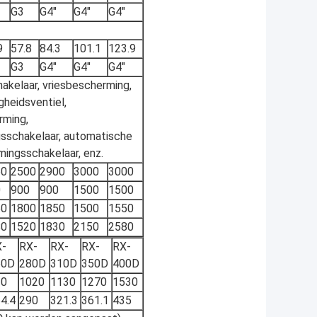
G3
G4"
G4"
G4"
9
57.8
84.3
101.1
123.9
G3
G4"
G4"
G4"
akelaar, vriesbescherming,
igheidsventiel,
rming,
sschakelaar, automatische
ingsschakelaar, enz.
50
2500
2900
3000
3000
0
900
900
1500
1500
50
1800
1850
1500
1550
80
1520
1830
2150
2580
X-
RX-
RX-
RX-
RX-
60D
280D
310D
350D
400D
30
1020
1130
1270
1530
4.4
290
321.3
361.1
435