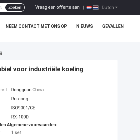
Vraag een offerte aan
|
Dutch
Zoeken
NEEM CONTACT MET ONS OP
NIEUWS
GEVALLEN
ng
iel voor industriële koeling
mst:
Dongguan China
Ruixiang
ISO9001/CE
RX-100D
den Algemene voorwaarden:
:
1 set