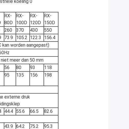
RX-
RX-
RX-
RX-
D
80D
100D
120D
150D
0
260
370
430
550
9
73.9
105.2
122.3
156.4
C kan worden aangepast)
60Hz
 niet meer dan 50 mm
56
80
93
118
95
135
156
198
e externe druk
eidingsklep
4
44.4
55.6
66.5
82.6
43.9
64.2
75.2
95.3