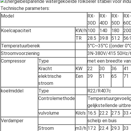
Technische parameters:
Model
RX-
RX-
RX-
RX-
30D
40D
50D
60
Koelcapaciteit
KW/h
100
140
180
20
TR
28.5
39.8
51.2
56.
Temperatuurbereik
5°C~35°C ((onder 0°
Stroomvoorziening
3N-380V/415 50Hz/
Compressor
Type
met een breedte van
Kracht
KW
22
30
36
41
elektrische
Een
39
51
65
71
stroom
koelmiddel
Type
R22/R407c
Controlemethode
Temperatuurgevoelig
gelijkstellende uitbr
vulvolume
Kilo's
16.5
22.2
27.5
33.
Verdamper
schelp en buis
Stroom
m3/h
17.2
22.4
29.3
33