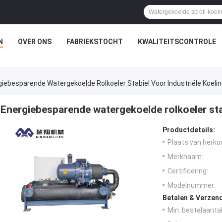
N
OVER ONS
FABRIEKSTOCHT
KWALITEITSCONTROLE
iebesparende Watergekoelde Rolkoeler Stabiel Voor Industriële Koeli
Energiebesparende watergekoelde rolkoeler stab
Productdetails:
Plaats van herko
Merknaam:
Certificering:
Modelnummer:
Betalen & Verzen
Min. bestelaantal