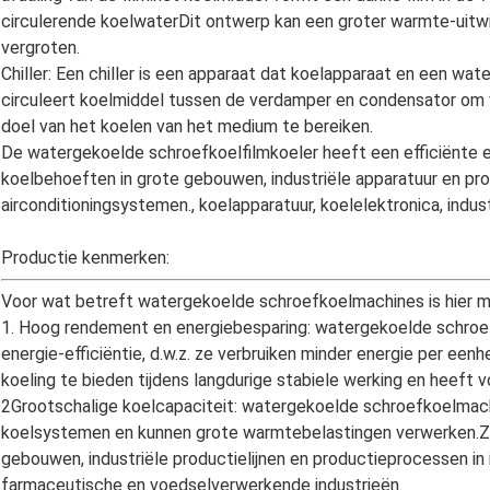
circulerende koelwaterDit ontwerp kan een groter warmte-uitw
vergroten.
Chiller: Een chiller is een apparaat dat koelapparaat en een wa
circuleert koelmiddel tussen de verdamper en condensator om 
doel van het koelen van het medium te bereiken.
De watergekoelde schroefkoelfilmkoeler heeft een efficiënte en
koelbehoeften in grote gebouwen, industriële apparatuur en pr
airconditioningsystemen., koelapparatuur, koelelektronica, indust
Productie kenmerken:
Voor wat betreft watergekoelde schroefkoelmachines is hier me
1. Hoog rendement en energiebesparing: watergekoelde schro
energie-efficiëntie, d.w.z. ze verbruiken minder energie per eenhe
koeling te bieden tijdens langdurige stabiele werking en heeft v
2Grootschalige koelcapaciteit: watergekoelde schroefkoelmach
koelsystemen en kunnen grote warmtebelastingen verwerken.Ze
gebouwen, industriële productielijnen en productieprocessen in 
farmaceutische en voedselverwerkende industrieën.