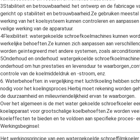
3Stabiliteit en betrouwbaarheid: het ontwerp en de fabricage 
gericht op stabiliteit en betrouwbaarheid.Ze gebruiken meest
werking van het koelsysteem kunnen controleren en aanpassen 
veilige werking van de apparatuur.
4Flexibiliteit: watergekoelde schroefkoelmachines kunnen wor
werkelijke behoeften.Ze kunnen zich aanpassen aan verschillen
worden geïntegreerd met andere systemen, zoals aircondition
5Onderhoud en onderhoud: watergekoelde schroefkoelmachines
onderhoud om hun prestaties en levensduur te waarborgen.,contr
controle van de koelmiddeldruk en -stroom, enz.
6. Waterbehoeften: in vergelijking met luchtkoeling hebben sc
nodig voor het koelingsproces.Hierbij moet rekening worden ge
de duurzaamheid en milieuvriendelijkheid ervan te waarborgen..
Over het algemeen is de met water gekoelde schroefkoeler een
koelapparaat voor grootschalige koelbehoeften.Ze worden veel g
koeleffecten te bieden en te voldoen aan specifieke proces- en
Werkingsbeginsel:
Het werkingsprincipe van een watergekoelde schroeffilmkoeler