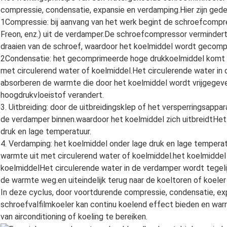
compressie, condensatie, expansie en verdamping.Hier zijn gedeta
1Compressie: bij aanvang van het werk begint de schroefcompre
Freon, enz.) uit de verdamper.De schroefcompressor vermindert 
draaien van de schroef, waardoor het koelmiddel wordt gecom
2Condensatie: het gecomprimeerde hoge drukkoelmiddel komt d
met circulerend water of koelmiddel.Het circulerende water in
absorberen de warmte die door het koelmiddel wordt vrijgegeve
hoogdrukvloeistof verandert.
3. Uitbreiding: door de uitbreidingsklep of het versperringsapp
de verdamper binnen.waardoor het koelmiddel zich uitbreidtHet
druk en lage temperatuur.
4. Verdamping: het koelmiddel onder lage druk en lage tempera
warmte uit met circulerend water of koelmiddel.het koelmiddel
koelmiddelHet circulerende water in de verdamper wordt tegeli
de warmte weg.en uiteindelijk terug naar de koeltoren of koele
In deze cyclus, door voortdurende compressie, condensatie, e
schroefvalfilmkoeler kan continu koelend effect bieden en w
van airconditioning of koeling te bereiken.