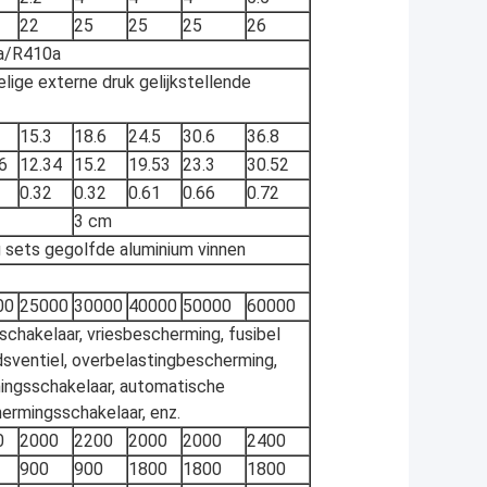
22
25
25
25
26
a/R410a
ige externe druk gelijkstellende
15.3
18.6
24.5
30.6
36.8
6
12.34
15.2
19.53
23.3
30.52
0.32
0.32
0.61
0.66
0.72
3 cm
g sets gegolfde aluminium vinnen
00
25000
30000
40000
50000
60000
chakelaar, vriesbescherming, fusibel
idsventiel, overbelastingbescherming,
ingsschakelaar, automatische
rmingsschakelaar, enz.
0
2000
2200
2000
2000
2400
900
900
1800
1800
1800