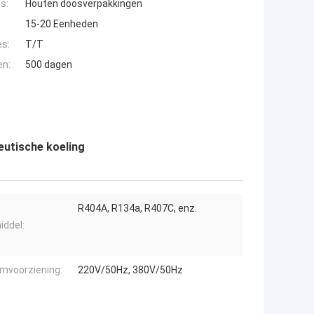
s:
Houten doosverpakkingen
15-20 Eenheden
es:
T/T
en:
500 dagen
utische koeling
R404A, R134a, R407C, enz.
iddel:
mvoorziening:
220V/50Hz, 380V/50Hz