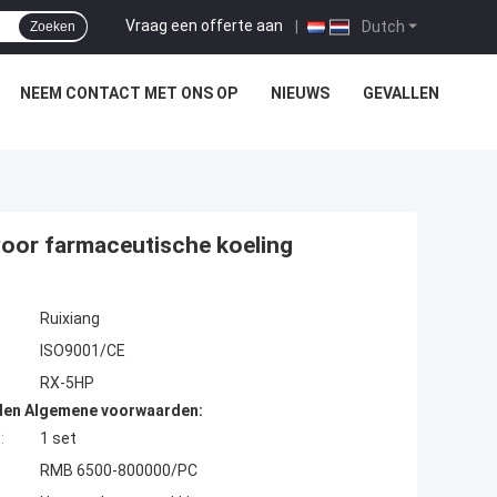
Vraag een offerte aan
|
Dutch
Zoeken
NEEM CONTACT MET ONS OP
NIEUWS
GEVALLEN
oor farmaceutische koeling
Ruixiang
ISO9001/CE
RX-5HP
den Algemene voorwaarden:
:
1 set
RMB 6500-800000/PC