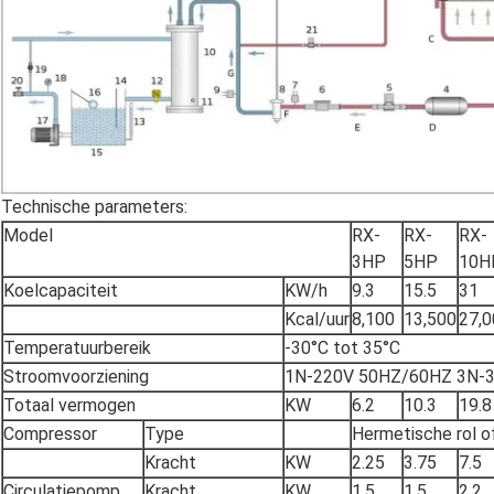
Technische parameters:
Model
RX-
RX-
RX-
3HP
5HP
10H
Koelcapaciteit
KW/h
9.3
15.5
31
Kcal/uur
8,100
13,500
27,0
Temperatuurbereik
-30°C tot 35°C
Stroomvoorziening
1N-220V 50HZ/60HZ 3N-
Totaal vermogen
KW
6.2
10.3
19.8
Compressor
Type
Hermetische rol of
Kracht
KW
2.25
3.75
7.5
Circulatiepomp
Kracht
KW
1.5
1.5
2.2