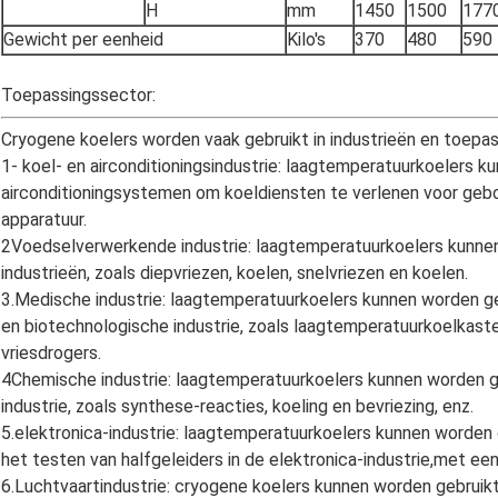
H
mm
1450
1500
177
Gewicht per eenheid
Kilo's
370
480
590
Toepassingssector:
Cryogene koelers worden vaak gebruikt in industrieën en toepas
1- koel- en airconditioningsindustrie: laagtemperatuurkoelers k
airconditioningsystemen om koeldiensten te verlenen voor gebo
apparatuur.
2Voedselverwerkende industrie: laagtemperatuurkoelers kunne
industrieën, zoals diepvriezen, koelen, snelvriezen en koelen.
3.Medische industrie: laagtemperatuurkoelers kunnen worden ge
en biotechnologische industrie, zoals laagtemperatuurkoelkas
vriesdrogers.
4Chemische industrie: laagtemperatuurkoelers kunnen worden g
industrie, zoals synthese-reacties, koeling en bevriezing, enz.
5.elektronica-industrie: laagtemperatuurkoelers kunnen worden g
het testen van halfgeleiders in de elektronica-industrie,met e
6.Luchtvaartindustrie: cryogene koelers kunnen worden gebruikt