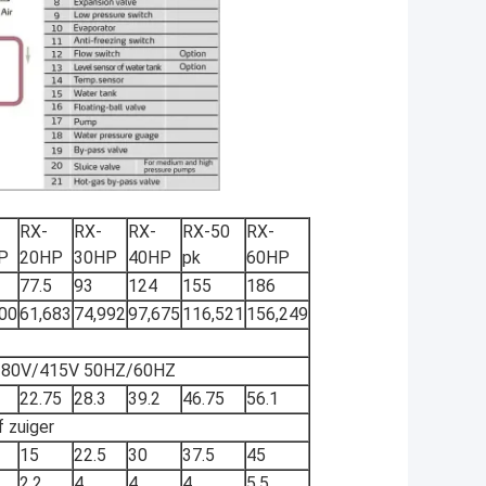
RX-
RX-
RX-
RX-50
RX-
P
20HP
30HP
40HP
pk
60HP
77.5
93
124
155
186
00
61,683
74,992
97,675
116,521
156,249
380V/415V 50HZ/60HZ
22.75
28.3
39.2
46.75
56.1
 zuiger
15
22.5
30
37.5
45
2.2
4
4
4
5.5