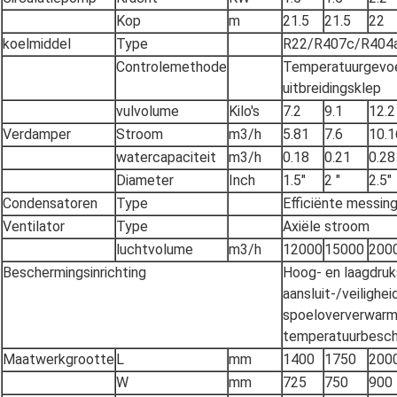
Kop
m
21.5
21.5
22
koelmiddel
Type
R22/R407c/R404
Controlemethode
Temperatuurgevoel
uitbreidingsklep
vulvolume
Kilo's
7.2
9.1
12.2
Verdamper
Stroom
m3/h
5.81
7.6
10.1
watercapaciteit
m3/h
0.18
0.21
0.28
Diameter
Inch
1.5"
2 "
2.5"
Condensatoren
Type
Efficiënte messin
Ventilator
Type
Axiële stroom
luchtvolume
m3/h
12000
15000
200
Beschermingsinrichting
Hoog- en laagdruks
aansluit-/veilighe
spoeloververwarm
temperatuurbesche
Maatwerkgrootte
L
mm
1400
1750
200
W
mm
725
750
900