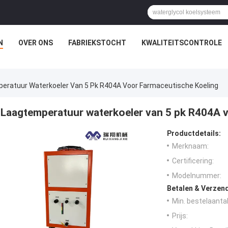
N
OVER ONS
FABRIEKSTOCHT
KWALITEITSCONTROLE
eratuur Waterkoeler Van 5 Pk R404A Voor Farmaceutische Koeling
Laagtemperatuur waterkoeler van 5 pk R404A v
Productdetails:
Merknaam:
Certificering:
Modelnummer:
Betalen & Verzen
Min. bestelaantal
Prijs: