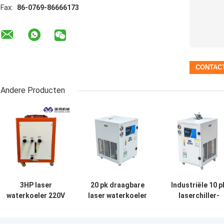
Fax:
86-0769-86666173
Andere Producten
3HP laser
20 pk draagbare
Industriële 10 p
waterkoeler 220V
laser waterkoeler
laserchiller-
50Hz voor
modulaire plaat
eenheid
laserverwerking
warmtewisselaar
lasergraver