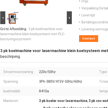
Prijs:
Verpakking Detail
Levertijd:
Betalingsconditi
Grote Afbeelding :
3 pk koelmachine voor
Levering vermog
lasermachine klein koelsysteem met PLC-
Contact
besturingssysteem
3 pk koelmachine voor lasermachine klein koelsysteem m
beschrijving
Stroomvoorziening:
220v/50hz
Type 
Spanning:
3Ph-380V/415V-50Hz/60Hz
Totaa
koelmiddel:
R410a
tempe
Markeren:
3 pk koeler voor lasermachine
,
3 pk cnc wa