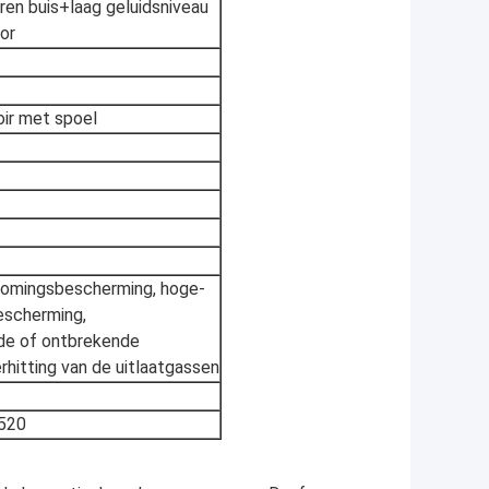
ren buis+laag geluidsniveau
tor
ir met spoel
romingsbescherming, hoge-
escherming,
de of ontbrekende
hitting van de uitlaatgassen
520