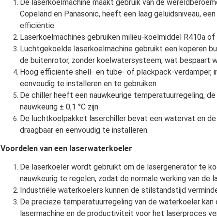
De laserkoelmachine maakt gebruik van de wereldberoem
Copeland en Panasonic, heeft een laag geluidsniveau, een l
efficiëntie.
Laserkoelmachines gebruiken milieu-koelmiddel R410a of
Luchtgekoelde laserkoelmachine gebruikt een koperen bui
de buitenrotor, zonder koelwatersysteem, wat bespaart w
Hoog efficiënte shell- en tube- of plackpack-verdamper, 
eenvoudig te installeren en te gebruiken.
De chiller heeft een nauwkeurige temperatuurregeling, d
nauwkeurig ± 0,1 °C zijn.
De luchtkoelpakket laserchiller bevat een watervat en 
draagbaar en eenvoudig te installeren.
Voordelen van een laserwaterkoeler
De laserkoeler wordt gebruikt om de lasergenerator te k
nauwkeurig te regelen, zodat de normale werking van de 
Industriële waterkoelers kunnen de stilstandstijd vermind
De precieze temperatuurregeling van de waterkoeler kan
lasermachine en de productiviteit voor het laserproces ve