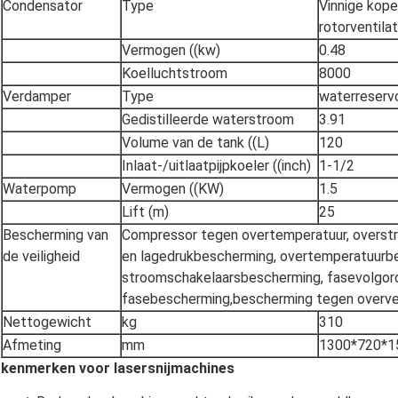
Condensator
Type
Vinnige kope
rotorventila
Vermogen ((kw)
0.48
Koelluchtstroom
8000
Verdamper
Type
waterreservo
Gedistilleerde waterstroom
3.91
Volume van de tank ((L)
120
Inlaat-/uitlaatpijpkoeler ((inch)
1-1/2
Waterpomp
Vermogen ((KW)
1.5
Lift (m)
25
Bescherming van
Compressor tegen overtemperatuur, overst
de veiligheid
en lagedrukbescherming, overtemperatuurb
stroomschakelaarsbescherming, fasevolgor
fasebescherming,bescherming tegen overver
Nettogewicht
kg
310
Afmeting
mm
1300*720*1
kenmerken voor lasersnijmachines