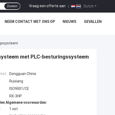
Vraag een offerte aan
|
Dutch
Zoeken
NEEM CONTACT MET ONS OP
NIEUWS
GEVALLEN
ngssysteem
elsysteem met PLC-besturingssysteem
mst:
Dongguan China
Ruixiang
ISO9001/CE
RX-3HP
den Algemene voorwaarden:
:
1 set