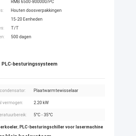
RMB 6500-800000/PC
s:
Houten doosverpakkingen
15-20 Eenheden
es:
T/T
en:
500 dagen
et PLC-besturingssysteem
condensator:
Plaatwarmtewisselaar
l vermogen:
2.20 kW
ratuurbereik:
5°C - 35°C
terkoeler
,
PLC-besturingschiller voor lasermachine