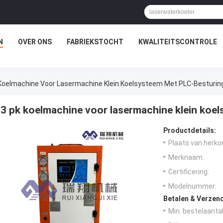
N
OVER ONS
FABRIEKSTOCHT
KWALITEITSCONTROLE
 Koelmachine Voor Lasermachine Klein Koelsysteem Met PLC-Besturi
3 pk koelmachine voor lasermachine klein ko
Productdetails:
Plaats van herko
Merknaam:
Certificering:
Modelnummer:
Betalen & Verzen
Min. bestelaantal