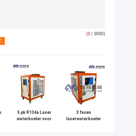
(
0
/ 3000)
k
5 pk R134a Laser
3 fasen
waterkoeler voor
laserwaterkoeler
CNC-machine
380V/415V R410a
Kleine laserkoeler