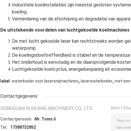
Industriële koelinstallaties zijn meestal gesloten systeme
koeling.
Vermindering van de afschrijving en degradatie van appar
De uitstekende voordelen van luchtgekoelde koelmachines zi
De met lucht gekoelde laser kan rechtstreeks worden geïn
waterpomp.
De koelingsdoeltreffendheid is stabiel en de temperatuur
Het onderhoud is eenvoudig en de daaropvolgende kosten z
Luchtgekoelde koelcyclus, energiebesparing en economie
,
,
label:
waterkoeler voor lasersnijmachines
laserwaterkoeler
met een
Contactgegevens
DONGGUAN RUIXIANG MACHINERY CO., LTD
Direct Stu
Contactpersoon:
Mr. Toms li
Tel.:
17388732852