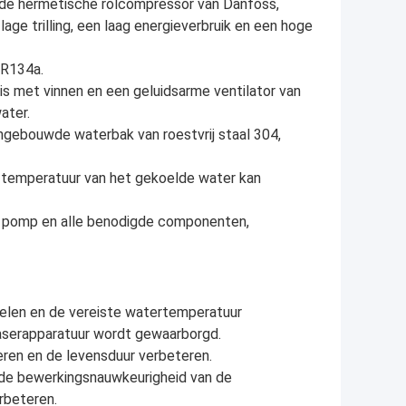
de hermetische rolcompressor van Danfoss,
age trilling, een laag energieverbruik en een hoge
 R134a.
s met vinnen en een geluidsarme ventilator van
ater.
ingebouwde waterbak van roestvrij staal 304,
e temperatuur van het gekoelde water kan
de pomp en alle benodigde componenten,
oelen en de vereiste watertemperatuur
laserapparatuur wordt gewaarborgd.
eren en de levensduur verbeteren.
 de bewerkingsnauwkeurigheid van de
rbeteren.