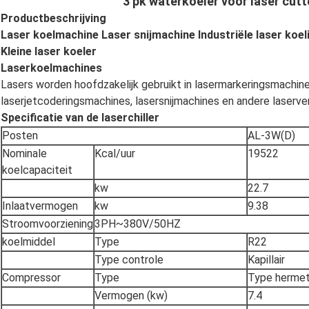
3 pk waterkoeler voor laser cut
Productbeschrijving
Laser koelmachine Laser snijmachine Industriële laser koe
Kleine laser koeler
Laserkoelmachines
Lasers worden hoofdzakelijk gebruikt in lasermarkeringsmachin
laserjetcoderingsmachines, lasersnijmachines en andere laserve
Specificatie van de laserchiller
Posten
AL-3W(D)
Nominale
Kcal/uur
19522
koelcapaciteit
kw
22.7
Inlaatvermogen
kw
9.38
Stroomvoorziening
3PH~380V/50HZ
koelmiddel
Type
R22
Type controle
Kapillair
Compressor
Type
Type hermet
Vermogen (kw)
7.4