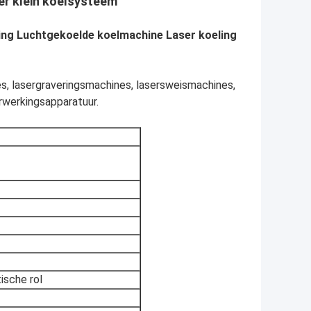
ter klein koelsysteem
ling Luchtgekoelde koelmachine Laser koeling
es, lasergraveringsmachines, lasersweismachines,
rwerkingsapparatuur.
ische rol