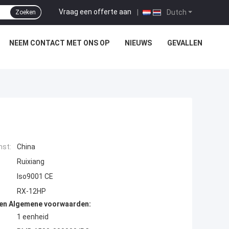
Vraag een offerte aan
|
Dutch
Zoeken
NEEM CONTACT MET ONS OP
NIEUWS
GEVALLEN
mst:
China
Ruixiang
Iso9001 CE
RX-12HP
den Algemene voorwaarden:
1 eenheid