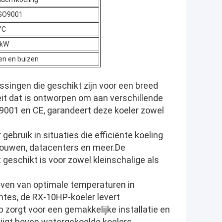
SO9001
°C
 kW
en en buizen
ssingen die geschikt zijn voor een breed
it dat is ontworpen om aan verschillende
O9001 en CE, garandeert deze koeler zowel
ebruik in situaties die efficiënte koeling
bouwen, datacenters en meer.De
 geschikt is voor zowel kleinschalige als
aven van optimale temperaturen in
mtes, de RX-10HP-koeler levert
zorgt voor een gemakkelijke installatie en
rijgt boven watergekoelde koelers.