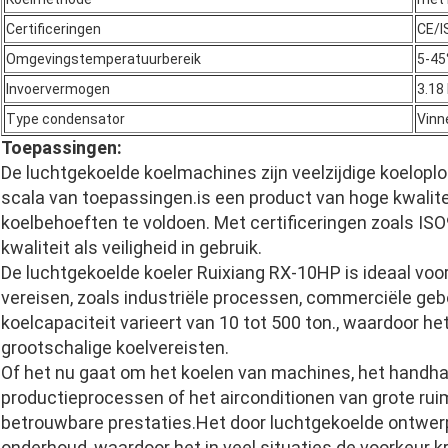
Certificeringen
CE/I
Omgevingstemperatuurbereik
5-45
Invoervermogen
3.18
Type condensator
Vinn
Toepassingen:
De luchtgekoelde koelmachines zijn veelzijdige koeloplo
scala van toepassingen.is een product van hoge kwalite
koelbehoeften te voldoen. Met certificeringen zoals IS
kwaliteit als veiligheid in gebruik.
De luchtgekoelde koeler Ruixiang RX-10HP is ideaal voor g
vereisen, zoals industriële processen, commerciële ge
koelcapaciteit varieert van 10 tot 500 ton., waardoor het
grootschalige koelvereisten.
Of het nu gaat om het koelen van machines, het handh
productieprocessen of het airconditionen van grote rui
betrouwbare prestaties.Het door luchtgekoelde ontwerp 
onderhoud, waardoor het in veel situaties de voorkeur k