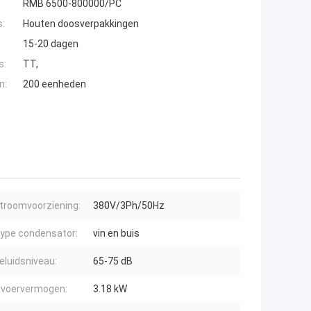
RMB 6500-800000/PC
s:
Houten doosverpakkingen
15-20 dagen
s:
TT,
n:
200 eenheden
troomvoorziening:
380V/3Ph/50Hz
ype condensator:
vin en buis
eluidsniveau:
65-75 dB
nvoervermogen:
3.18 kW