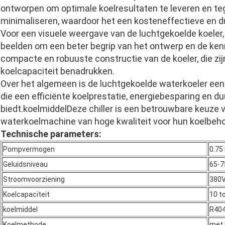
ontworpen om optimale koelresultaten te leveren en tege
minimaliseren, waardoor het een kosteneffectieve en du
Voor een visuele weergave van de luchtgekoelde koeler, 
beelden om een beter begrip van het ontwerp en de ken
compacte en robuuste constructie van de koeler, die zi
koelcapaciteit benadrukken.
Over het algemeen is de luchtgekoelde waterkoeler een
die een efficiënte koelprestatie, energiebesparing en d
biedt.koelmiddelDeze chiller is een betrouwbare keuze vo
waterkoelmachine van hoge kwaliteit voor hun koelbeh
Technische parameters:
Pompvermogen
0.75
Geluidsniveau
65-7
Stroomvoorziening
380
Koelcapaciteit
10 t
koelmiddel
R40
Koelmethode
met 