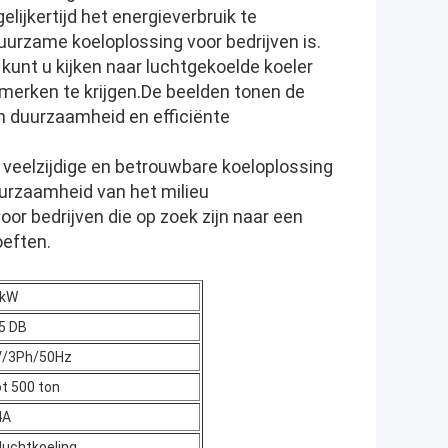
lijkertijd het energieverbruik te
urzame koeloplossing voor bedrijven is.
kunt u kijken naar luchtgekoelde koeler
merken te krijgen.De beelden tonen de
jn duurzaamheid en efficiënte
 veelzijdige en betrouwbare koeloplossing
uurzaamheid van het milieu
or bedrijven die op zoek zijn naar een
oeften.
 kW
5 DB
V/3Ph/50Hz
ot 500 ton
4A
luchtkoeling