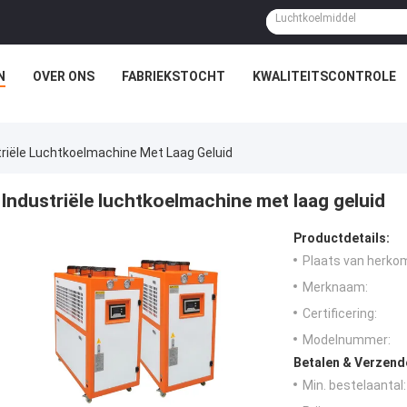
N
OVER ONS
FABRIEKSTOCHT
KWALITEITSCONTROLE
triële Luchtkoelmachine Met Laag Geluid
Industriële luchtkoelmachine met laag geluid
Productdetails:
Plaats van herko
Merknaam:
Certificering:
Modelnummer:
Betalen & Verzen
Min. bestelaantal: