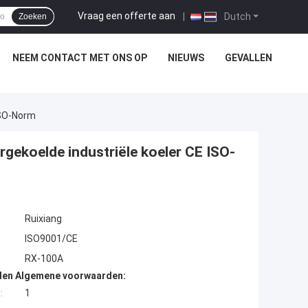
Vraag een offerte aan
|
Dutch
Zoeken
NEEM CONTACT MET ONS OP
NIEUWS
GEVALLEN
ISO-Norm
gekoelde industriële koeler CE ISO-
Ruixiang
ISO9001/CE
RX-100A
den Algemene voorwaarden:
:
1