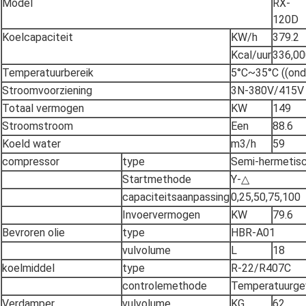
Model
RX-
120D
Koelcapaciteit
KW/h
379.2
Kcal/uur
336,00
Temperatuurbereik
5°C~35°C ((ond
Stroomvoorziening
3N-380V/415V
Totaal vermogen
KW
149
Stroomstroom
Een
88.6
Koeld water
m3/h
59
compressor
type
Semi-hermetis
Startmethode
Y-△
capaciteitsaanpassing
0,25,50,75,100
Invoervermogen
KW
79.6
Bevroren olie
type
HBR-A01
vulvolume
L
18
koelmiddel
type
R-22/R407C
controlemethode
Temperatuurgevo
Verdamper
vulvolume
KG
62