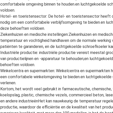
comfortabele omgeving binnen te houden.en luchtgekoelde sc
voldoen.
Hotel- en toeristensector: De hotel- en toeristensector heeft
nodig om een comfortabele verblijfsomgeving te bieden.en lu
deze behoeften voldoen.
Ziekenhuizen en medische instellingen:Ziekenhuizen en medisc
temperatuur en vochtigheid handhaven om de normale werking v
patiënten te garanderen, en de luchtgekoelde schroefkoeler ka
Industriële productie: industriële productie vereist meestal g
van productielijnen en -apparatuur te behouden;en luchtgekoe
behoeften voldoen.
Winkelcentra en supermarkten: Winkelcentra en supermarkten 
een comfortabele winkelomgeving te bieden.en luchtgekoelde
verlenen.
Kortom, het wordt veel gebruikt in farmaceutische, chemische, v
koelopslag, plastic, chemische vezels, commercieel beton, las
en andere industrieënHet kan nauwkeurig de temperatuur regelen
productie, waardoor de efficiëntie en de kwaliteit van het prod