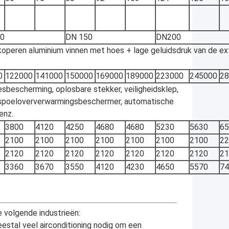
0
DN 150
DN200
operen aluminium vinnen met hoes + lage geluidsdruk van de ex
0
122000
141000
150000
169000
189000
223000
245000
28
esbescherming, oplosbare stekker, veiligheidsklep,
, spoeloververwarmingsbeschermer, automatische
enz.
3800
4120
4250
4680
4680
5230
5630
65
2100
2100
2100
2100
2100
2100
2100
22
2120
2120
2120
2120
2120
2120
2120
21
3360
3670
3550
4120
4230
4650
5570
74
 volgende industrieën:
stal veel airconditioning nodig om een