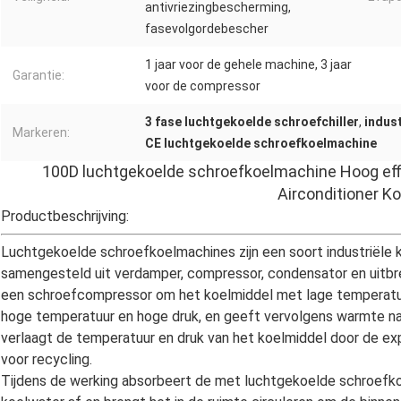
antivriezingbescherming,
fasevolgordebescher
1 jaar voor de gehele machine, 3 jaar
Garantie:
voor de compressor
3 fase luchtgekoelde schroefchiller
,
indust
Markeren:
CE luchtgekoelde schroefkoelmachine
100D luchtgekoelde schroefkoelmachine Hoog eff
Airconditioner Ko
Productbeschrijving:
Luchtgekoelde schroefkoelmachines zijn een soort industriële ko
samengesteld uit verdamper, compressor, condensator en uitb
een schroefcompressor om het koelmiddel met lage temperatuu
hoge temperatuur en hoge druk, en geeft vervolgens warmte naa
verlaagt de temperatuur en druk van het koelmiddel door de ex
voor recycling.
Tijdens de werking absorbeert de met luchtgekoelde schroefkoe