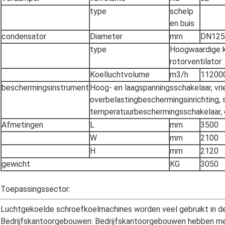
type
schelp
en buis
condensator
Diameter
mm
DN125
type
Hoogwaardige k
rotorventilator
Koelluchtvolume
m3/h
11200
beschermingsinstrument
Hoog- en laagspanningsschakelaar, vri
overbelastingbeschermingsinrichting
temperatuurbeschermingsschakelaar, 
Afmetingen
L
mm
3500
W
mm
2100
H
mm
2120
gewicht
KG
3050
Toepassingssector:
Luchtgekoelde schroefkoelmachines worden veel gebruikt in de
Bedrijfskantoorgebouwen: Bedrijfskantoorgebouwen hebben mee