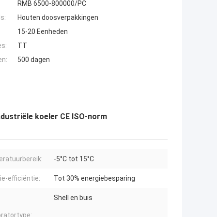
RMB 6500-800000/PC
s:
Houten doosverpakkingen
15-20 Eenheden
es:
TT
en:
500 dagen
dustriële koeler CE ISO-norm
ratuurbereik:
-5°C tot 15°C
e-efficiëntie:
Tot 30% energiebesparing
Shell en buis
ratortype: