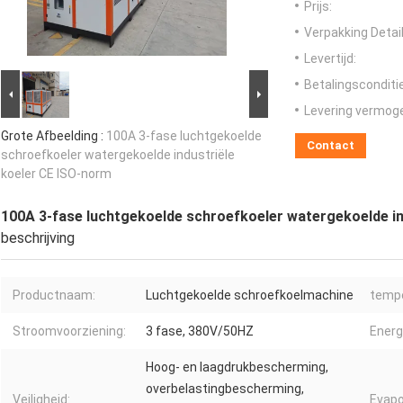
Prijs:
Verpakking Detail
Levertijd:
Betalingsconditi
Levering vermog
Grote Afbeelding :
100A 3-fase luchtgekoelde
Contact
schroefkoeler watergekoelde industriële
koeler CE ISO-norm
100A 3-fase luchtgekoelde schroefkoeler watergekoelde in
beschrijving
Productnaam:
Luchtgekoelde schroefkoelmachine
tempe
Stroomvoorziening:
3 fase, 380V/50HZ
Energi
Hoog- en laagdrukbescherming,
overbelastingbescherming,
Veiligheid:
Evapo