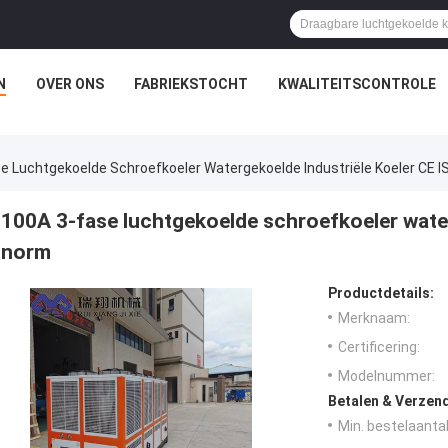
N
OVER ONS
FABRIEKSTOCHT
KWALITEITSCONTROLE
e Luchtgekoelde Schroefkoeler Watergekoelde Industriële Koeler CE 
100A 3-fase luchtgekoelde schroefkoeler water
norm
Productdetails:
Merknaam:
Certificering:
Modelnummer:
Betalen & Verzen
Min. bestelaantal