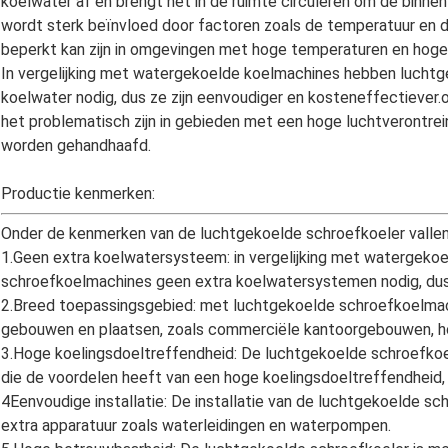
koelwater af en brengt het in de ruimte circuleren om de binn
wordt sterk beïnvloed door factoren zoals de temperatuur en d
beperkt kan zijn in omgevingen met hoge temperaturen en hoge
In vergelijking met watergekoelde koelmachines hebben lucht
koelwater nodig, dus ze zijn eenvoudiger en kosteneffectiever.
het problematisch zijn in gebieden met een hoge luchtverontrei
worden gehandhaafd.
Productie kenmerken:
Onder de kenmerken van de luchtgekoelde schroefkoeler vallen
1.Geen extra koelwatersysteem: in vergelijking met watergek
schroefkoelmachines geen extra koelwatersystemen nodig, dus 
2.Breed toepassingsgebied: met luchtgekoelde schroefkoelmach
gebouwen en plaatsen, zoals commerciële kantoorgebouwen, hot
3.Hoge koelingsdoeltreffendheid: De luchtgekoelde schroefko
die de voordelen heeft van een hoge koelingsdoeltreffendheid,
4Eenvoudige installatie: De installatie van de luchtgekoelde sch
extra apparatuur zoals waterleidingen en waterpompen.