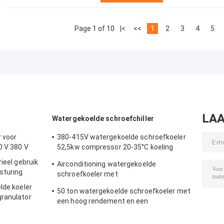
Page 1 of 10
|<
<<
1
2
3
4
5
LAA
Watergekoelde schroefchiller
r voor
380-415V watergekoelde schroefkoeler
0 V 380 V
52,5kw compressor 20-35°C koeling
Temperatuur van het water inlaat
ieel gebruik
Airconditioning watergekoelde
sturing
schroefkoeler met
microcomputercompressor
lde koeler
50 ton watergekoelde schroefkoeler met
granulator
een hoog rendement en een
uitlaattemperatuur van 5-15°C