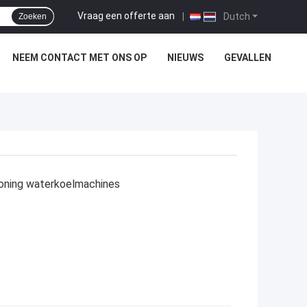
Vraag een offerte aan
|
Dutch
Zoeken
NEEM CONTACT MET ONS OP
NIEUWS
GEVALLEN
ioning waterkoelmachines